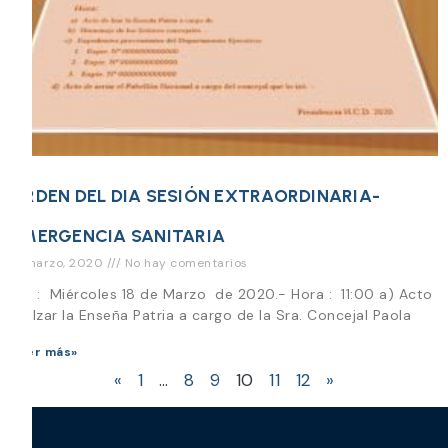
ORDEN DEL DIA SESIÓN EXTRAORDINARIA-
EMERGENCIA SANITARIA
17 marzo, 2020
No hay comentarios
Día : Miércoles 18 de Marzo de 2020.- Hora : 11:00 a) Acto
de Izar la Enseña Patria a cargo de la Sra. Concejal Paola
Leer más»
«
1
…
8
9
10
11
12
»