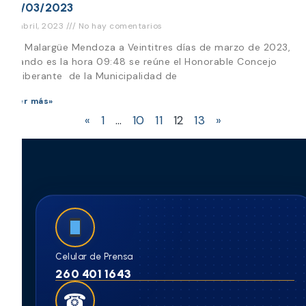
23/03/2023
18 abril, 2023
No hay comentarios
En Malargüe Mendoza a Veintitres días de marzo de 2023,
cuando es la hora 09:48 se reúne el Honorable Concejo
Deliberante de la Municipalidad de
Leer más»
«
1
…
10
11
12
13
»
Celular de Prensa
260 401 1643
☎