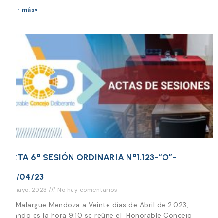
Leer más»
ACTA 6° SESIÓN ORDINARIA N°1.123-“O”-
20/04/23
12 mayo, 2023
No hay comentarios
En Malargüe Mendoza a Veinte días de Abril de 2.023,
cuando es la hora 9:10 se reúne el Honorable Concejo