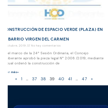
CONSTRUCCIÓN DE ESPACIO VERDE (PLAZA) EN
EL BARRIO VIRGEN DEL CARMEN
9 octubre, 2019
No hay comentarios
En el marco de la 24º Sesión Ordinaria, el Concejo
Deliberante aprobó la pieza legal N° 2.008 /2.019, mediante
la cual ordenó la construcción de
Leer más»
«
1
…
37
38
39
40
41
…
47
»