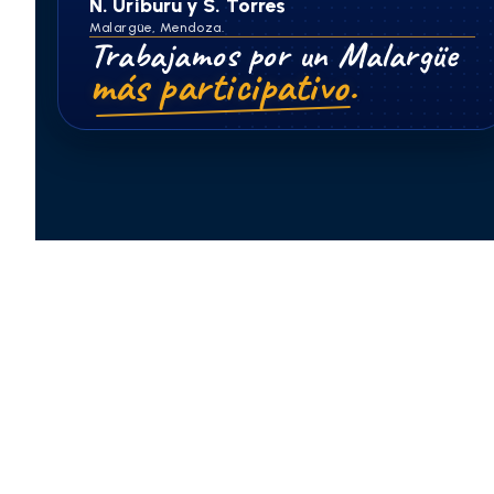
N. Uriburu y S. Torres
Malargüe, Mendoza.
Trabajamos por un Malargüe
más participativo.