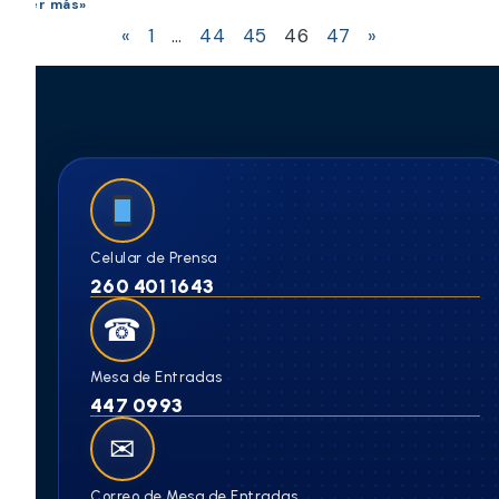
Leer más»
«
1
…
44
45
46
47
»
Celular de Prensa
260 401 1643
☎
Mesa de Entradas
447 0993
✉
Correo de Mesa de Entradas