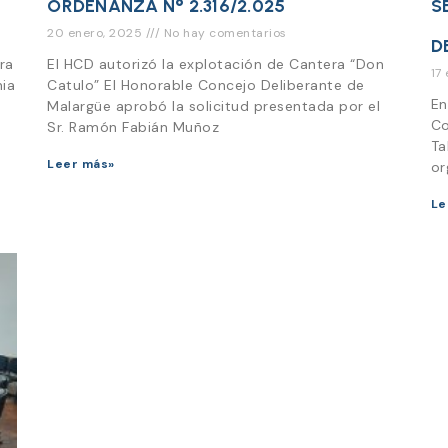
ORDENANZA N° 2.316/2.025
S
20 enero, 2025
No hay comentarios
D
ra
El HCD autorizó la explotación de Cantera “Don
17
nia
Catulo” El Honorable Concejo Deliberante de
En
Malargüe aprobó la solicitud presentada por el
Co
Sr. Ramón Fabián Muñoz
Ta
Leer más»
or
Le