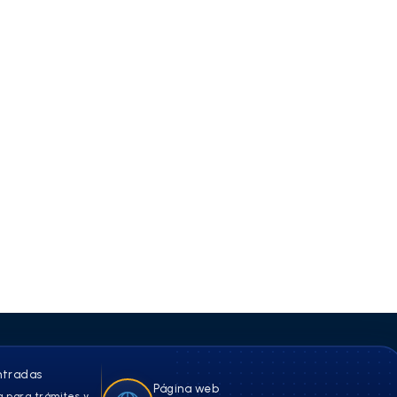
ntradas
Página web
 para trámites y