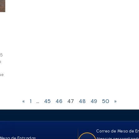
25
o
ue
«
1
…
45
46
47
48
49
50
»
Correo de Mesa de E
Mesa de Entradas
Atención personalizada