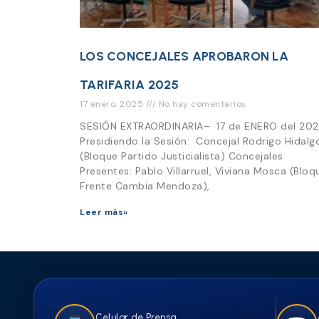
LOS CONCEJALES APROBARON LA
TARIFARIA 2025
17 enero, 2025
No hay comentarios
SESIÓN EXTRAORDINARIA– 17 de ENERO del 20
Presidiendo la Sesión: Concejal Rodrigo Hidalg
(Bloque Partido Justicialista) Concejales
Presentes: Pablo Villarruel, Viviana Mosca (Bloq
Frente Cambia Mendoza),
Leer más»
Celular de Prensa