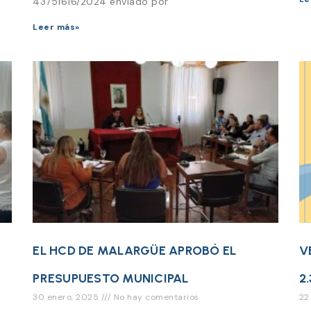
43751616/2024 enviado por
Leer más»
EL HCD DE MALARGÜE APROBÓ EL
V
PRESUPUESTO MUNICIPAL
2
30 enero, 2025
No hay comentarios
22