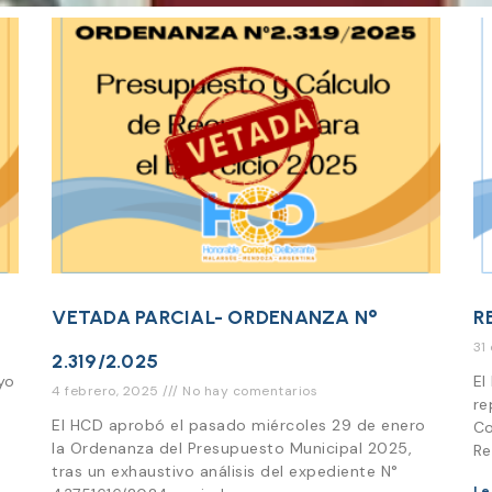
VETADA PARCIAL- ORDENANZA N°
R
31
2.319/2.025
yo
El
4 febrero, 2025
No hay comentarios
re
El HCD aprobó el pasado miércoles 29 de enero
a
Co
la Ordenanza del Presupuesto Municipal 2025,
Re
tras un exhaustivo análisis del expediente N°
Le