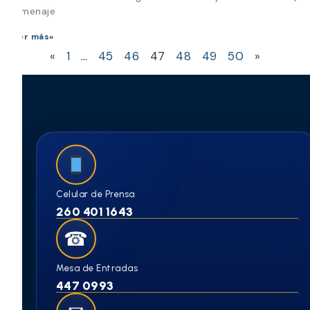
Homenaje
Leer más»
«
1
…
45
46
47
48
49
50
»
Celular de Prensa
260 401 1643
☎
Mesa de Entradas
447 0993