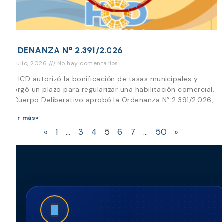
ORDENANZA N° 2.391/2.026
28 julio, 2026
No hay comentarios
EL HCD autorizó la bonificación de tasas municipales y
otorgó un plazo para regularizar una habilitación comercial.
El Cuerpo Deliberativo aprobó la Ordenanza N° 2.391/2.026,
Leer más»
«
1
…
3
4
5
6
7
…
50
»