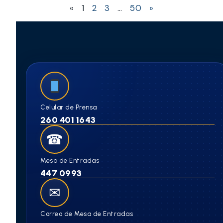
«
1
2
3
…
50
»
Celular de Prensa
260 401 1643
☎
Mesa de Entradas
447 0993
✉
Correo de Mesa de Entradas