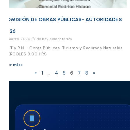
COMISIÓN DE OBRAS PÚBLICAS- AUTORIDADES
2026
18 marzo, 2026
No hay comentarios
O.P.T y R.N – Obras Públicas, Turismo y Recursos Naturales
MIÉRCOLES 9:00 HRS
Leer más»
«
1
…
4
5
6
7
8
»