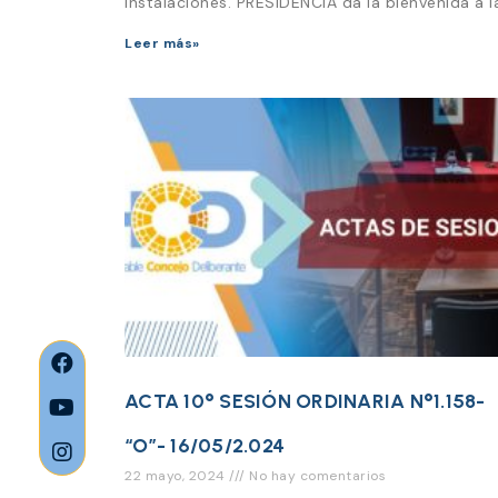
instalaciones. PRESIDENCIA da la bienvenida a l
Leer más»
ACTA 10° SESIÓN ORDINARIA N°1.158-
“O”- 16/05/2.024
22 mayo, 2024
No hay comentarios