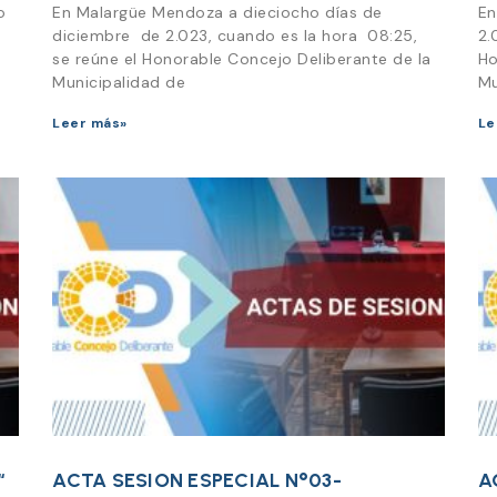
yo
En Malargüe Mendoza a dieciocho días de
En
diciembre de 2.023, cuando es la hora 08:25,
2.
se reúne el Honorable Concejo Deliberante de la
Ho
Municipalidad de
Mu
Leer más»
Le
“
ACTA SESION ESPECIAL N°03-
A