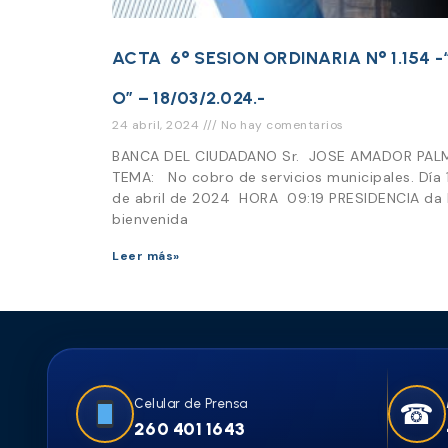
ACTA 6° SESION ORDINARIA N° 1.154 -
O” – 18/03/2.024.-
24 abril, 2024
No hay comentarios
BANCA DEL CIUDADANO Sr. JOSE AMADOR PAL
TEMA: No cobro de servicios municipales. Día 
de abril de 2024 HORA 09:19 PRESIDENCIA da 
bienvenida
Leer más»
Celular de Prensa
☎
260 401 1643