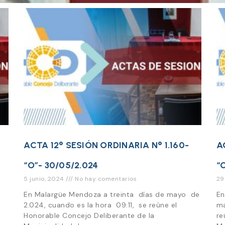
ACTA 12° SESIÓN ORDINARIA N° 1.160-
A
“O”- 30/05/2.024
“
5 junio, 2024
No hay comentarios
29
A
En Malargüe Mendoza a treinta días de mayo de
En
2.024, cuando es la hora 09:11, se reúne el
ma
Honorable Concejo Deliberante de la
re