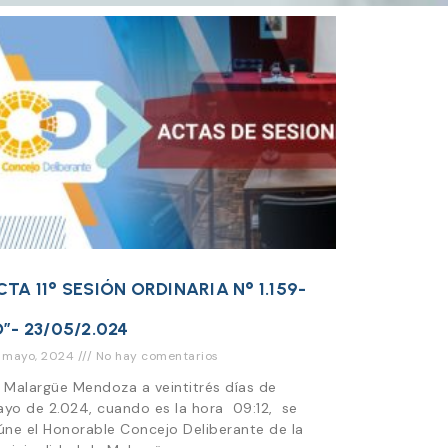
CTA 11° SESIÓN ORDINARIA N° 1.159-
O”- 23/05/2.024
 mayo, 2024
No hay comentarios
 Malargüe Mendoza a veintitrés días de
yo de 2.024, cuando es la hora 09:12, se
úne el Honorable Concejo Deliberante de la