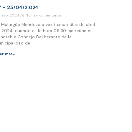
” – 25/04/2.024
mayo, 2024
No hay comentarios
 Malargüe Mendoza a veinticinco días de abril
 2024, cuando es la hora 09:30 se reúne el
norable Concejo Deliberante de la
nicipalidad de
er más»