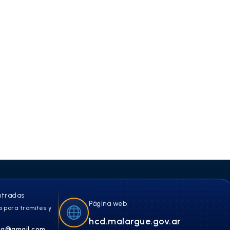
ntradas
Página web
 para trámites y
hcd.malargue.gov.ar
a@gmail.com