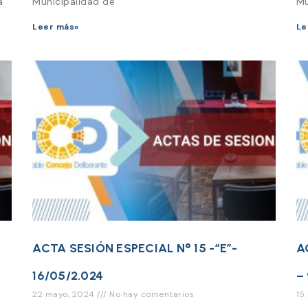
a
Municipalidad de
Mu
Leer más»
Le
ACTA SESIÓN ESPECIAL N° 15 -“E”-
A
16/05/2.024
–
22 mayo, 2024
No hay comentarios
15