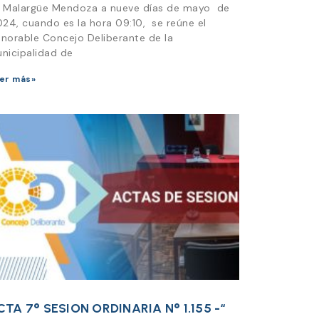
 Malargüe Mendoza a nueve días de mayo de
024, cuando es la hora 09:10, se reúne el
norable Concejo Deliberante de la
nicipalidad de
er más»
CTA 7° SESION ORDINARIA N° 1.155 -“