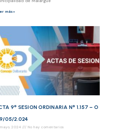
nicipalidad de Malargüe
er más»
CTA 9° SESION ORDINARIA N° 1.157 – O
 9/05/2.024
 mayo, 2024
No hay comentarios