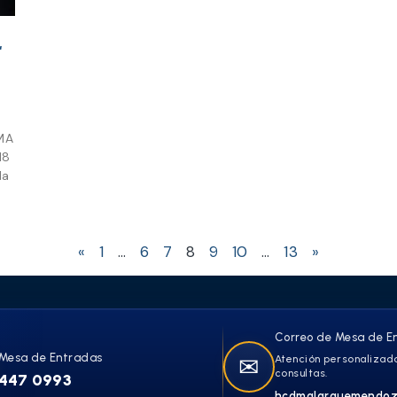
“
MA
18
la
«
1
…
6
7
8
9
10
…
13
»
Correo de Mesa de E
Mesa de Entradas
✉
Atención personalizada
consultas.
447 0993
hcdmalarguemendoz