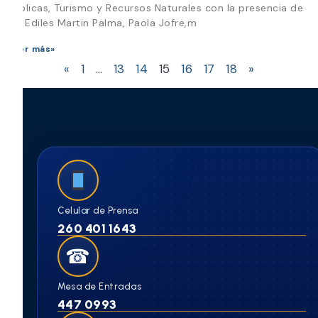
Publicas, Turismo y Recursos Naturales con la presencia de
los Ediles Martin Palma, Paola Jofre,m
Leer más»
«
1
…
13
14
15
16
17
18
»
Celular de Prensa
260 401 1643
☎
Mesa de Entradas
447 0993