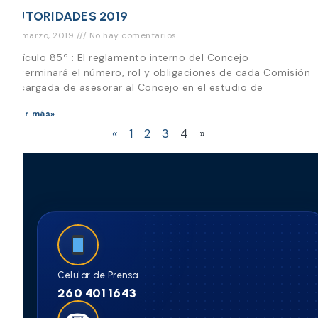
AUTORIDADES 2019
29 marzo, 2019
No hay comentarios
Artículo 85º : El reglamento interno del Concejo
determinará el número, rol y obligaciones de cada Comisión
encargada de asesorar al Concejo en el estudio de
Leer más»
«
1
2
3
4
»
Celular de Prensa
260 401 1643