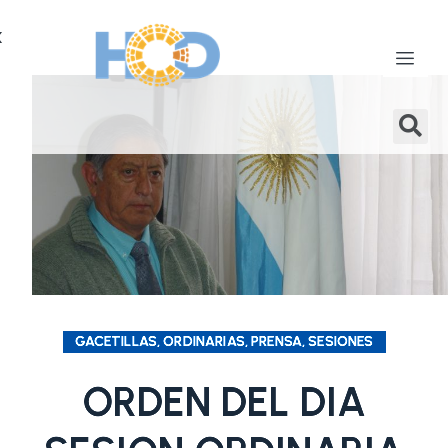
X
GACETILLAS, ORDINARIAS, PRENSA, SESIONES
ORDEN DEL DIA