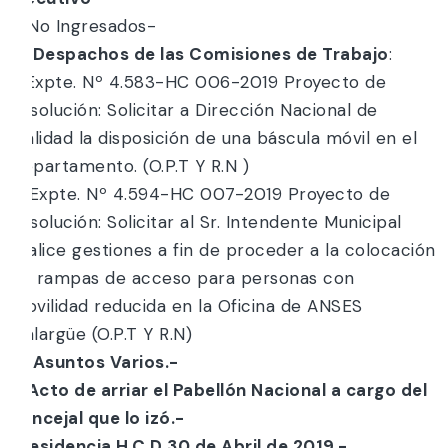
– No Ingresados-
g) Despachos de las Comisiones de Trabajo
:
1. Expte. Nº 4.583-HC 006-2019 Proyecto de
Resolución: Solicitar a Dirección Nacional de
Vialidad la disposición de una báscula móvil en el
Departamento. (O.P.T Y R.N )
2. Expte. Nº 4.594-HC 007-2019 Proyecto de
Resolución: Solicitar al Sr. Intendente Municipal
realice gestiones a fin de proceder a la colocación
de rampas de acceso para personas con
movilidad reducida en la Oficina de ANSES
Malargüe (O.P.T Y R.N)
h) Asuntos Varios.-
i) Acto de arriar el Pabellón Nacional a cargo del
concejal que lo izó.-
Presidencia H.C.D 30 de Abril de 2019.-