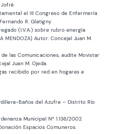
 Jofré
tamental el III Congreso de Enfermería
ernando R. Glatigny
egado (I.V.A.) sobre rubro energía
IA MENDOZA) Autor: Concejal Juan M.
n de las Comunicaciones, audite Movistar
jal Juan M. Ojeda.
gas recibido por red en hogares e
llera-Baños del Azufre – Distrito Río
Ordenanza Municipal Nº 1.136/2002
 Donación Espacios Comuneros.