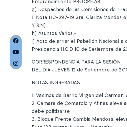
Emprendimiento PRO.CRE.AR
g) Despachos de las Comisiones de Trab
1. Nota HC-297-19 Sra. Clariza Méndez ex
Y R.N)
h) Asuntos Varios.-
i) Acto de arriar el Pabellón Nacional a 
Presidencia H.C.D 10 de Setiembre de 2
CORRESPONDENCIA PARA LA SESIÓN
DEL DIA JUEVES 12 de Setiembre de 2.0
NOTAS INGRESADAS
1. Vecinos de Barrio Virgen del Carmen, 
2. Cámara de Comercio y Afines eleva 
debe politizarse.
3. Bloque Frente Cambia Mendoza, eleva 
Ruta 188 tramo Alvear – Malargüe.