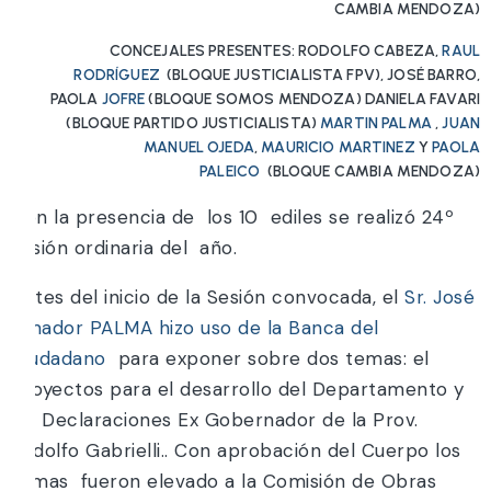
CAMBIA MENDOZA)
CONCEJALES PRESENTES: RODOLFO CABEZA,
RAUL
RODRÍGUEZ
(BLOQUE JUSTICIALISTA FPV), JOSÉ BARRO,
PAOLA
JOFRE
(BLOQUE SOMOS MENDOZA) DANIELA FAVARI
(BLOQUE PARTIDO JUSTICIALISTA)
MARTIN PALMA
,
JUAN
MANUEL OJEDA
,
MAURICIO MARTINEZ
Y
PAOLA
PALEICO
(BLOQUE CAMBIA MENDOZA)
Con la presencia de los 10 ediles se realizó 24º
sesión ordinaria del año.
Antes del inicio de la Sesión convocada, el
Sr. José
Amador PALMA hizo uso de la Banca del
Ciudadano
para exponer sobre dos temas: el
Proyectos para el desarrollo del Departamento y
las Declaraciones Ex Gobernador de la Prov.
Rodolfo Gabrielli.. Con aprobación del Cuerpo los
temas fueron elevado a la Comisión de Obras