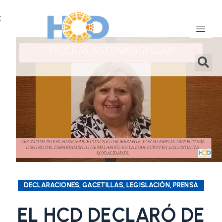
X
DECLARACIONES, GACETILLAS, LEGISLACIÓN, PRENSA
EL HCD DECLARÓ DE