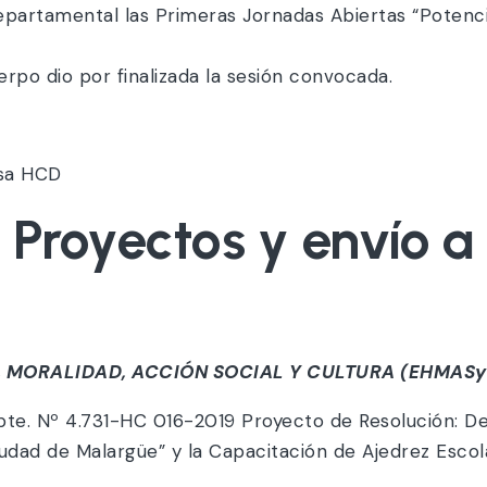
Departamental las Primeras Jornadas Abiertas “Poten
erpo dio por finalizada la sesión convocada.
nsa HCD
s Proyectos y envío 
, MORALIDAD, ACCIÓN SOCIAL Y CULTURA (EHMASyC
pte. Nº 4.731-HC 016-2019 Proyecto de Resolución: D
udad de Malargüe” y la Capacitación de Ajedrez Esc