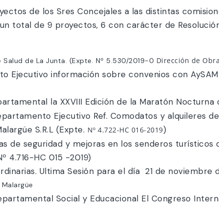
yectos de los Sres Concejales a las distintas comisio
n total de 9 proyectos, 6 con carácter de Resolució
Dirección de Obra
 Salud de La Junta. (Expte. Nº 5.530/2019-0
nto Ejecutivo información sobre convenios con AySAM
partamental la XXVIII Edición de la Maratón Nocturna
epartamento Ejecutivo Ref. Comodatos y alquileres del
alargüe S.R.L (Expte.
)
Nº 4.722-HC 016-2019
as de seguridad y mejoras en los senderos turísticos d
 Nº 4.716-HC 015 -2019)
dinarias. Ultima Sesión para el día 21 de noviembre d
n Malargüe
epartamental Social y Educacional El Congreso Inter