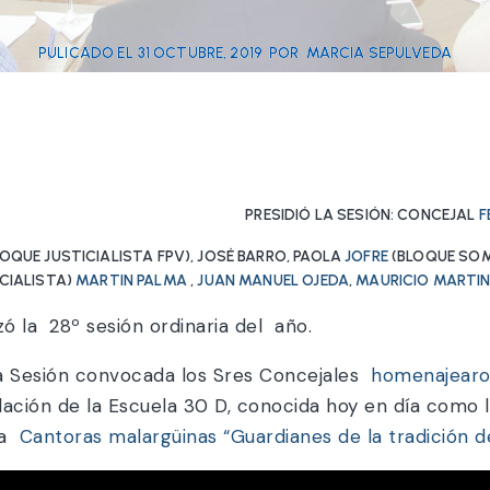
PULICADO EL
31 OCTUBRE, 2019
POR
MARCIA SEPULVEDA
PRESIDIÓ LA SESIÓN: CONCEJAL
F
QUE JUSTICIALISTA FPV), JOSÉ BARRO, PAOLA
JOFRE
(BLOQUE SOM
CIALISTA)
MARTIN PALMA
,
JUAN MANUEL OJEDA
,
MAURICIO MARTI
zó la 28º sesión ordinaria del año.
a Sesión convocada los Sres Concejales
homenajearon 
ndación de la Escuela 30 D, conocida hoy en día como
 a
Cantoras malargüinas “Guardianes de la tradición d