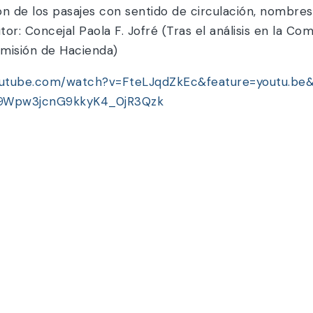
ón de los pasajes con sentido de circulación, nombr
Concejal Paola F. Jofré (Tras el análisis en la Comi
omisión de Hacienda)
outube.com/watch?v=FteLJqdZkEc&feature=youtu.be&
9Wpw3jcnG9kkyK4_0jR3Qzk