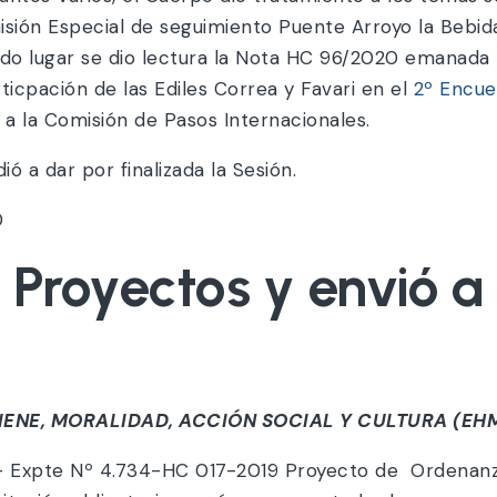
sión Especial de seguimiento Puente Arroyo la Bebida
undo lugar se dio lectura la Nota HC 96/2020 emanada
ticpación de las Ediles Correa y Favari en el
2º Encue
ó a la Comisión de Pasos Internacionales.
ó a dar por finalizada la Sesión.
D
s Proyectos y envió 
IENE, MORALIDAD, ACCIÓN SOCIAL Y CULTURA (EHMA
xpte Nº 4.734-HC 017-2019 Proyecto de Ordenanza: