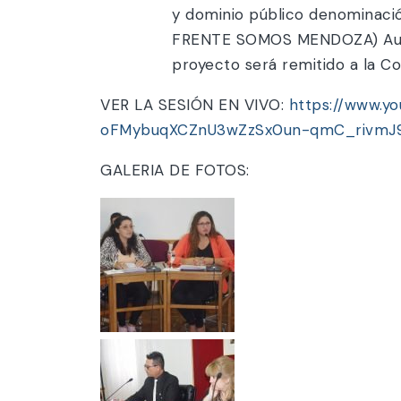
y dominio público denominaci
FRENTE SOMOS MENDOZA) Autor: 
proyecto será remitido a la C
VER LA SESIÓN EN VIVO:
https://www.y
oFMybuqXCZnU3wZzSx0un-qmC_rivmJ
GALERIA DE FOTOS: