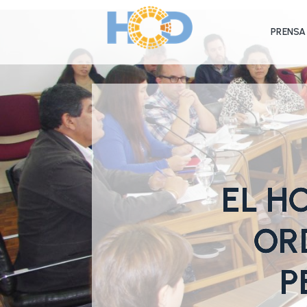
PRENSA
EL HC
OR
P