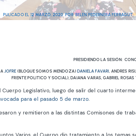
PULICADO EL
12 MARZO, 2020
POR
BELEN PEDERNERA FERRAGUT
PRESIDIENDO LA SESIÓN: CO
LA
JOFRE
(BLOQUE SOMOS MENDOZA)
DANIELA FAVARI
, ANDRES RIS
FRENTE POLITICO Y SOCIAL), DAIANA VARAS, GABRIEL ROSA
l Cuerpo Legislativo, luego de salir del cuarto interm
onvocada para el pasado 5 de marzo
.
esaron y remitieron a las distintas Comisones de trab
untos Varios, el Cuerpo dio tratamiento a los temas sol