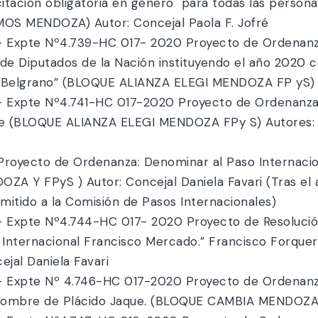
tación obligatoria en género para todas las personas
OS MENDOZA) Autor: Concejal Paola F. Jofré
xpte Nº4.739-HC 017- 2020 Proyecto de Ordenanza
de Diputados de la Nación instituyendo el año 2020 
l Belgrano” (BLOQUE ALIANZA ELEGI MENDOZA FP yS) A
xpte Nº4.741-HC 017-2020 Proyecto de Ordenanza:
e (BLOQUE ALIANZA ELEGI MENDOZA FPy S) Autores: C
oyecto de Ordenanza: Denominar al Paso Internacio
 Y FPyS ) Autor: Concejal Daniela Favari (Tras el an
mitido a la Comisión de Pasos Internacionales)
xpte Nº4.744-HC 017- 2020 Proyecto de Resolución:
rín Internacional Francisco Mercado.” Francisco Forq
jal Daniela Favari
xpte Nº 4.746-HC 017-2020 Proyecto de Ordenanza: 
 nombre de Plácido Jaque. (BLOQUE CAMBIA MENDOZA) A