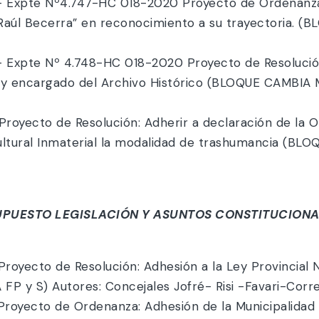
xpte Nº4.747-HC 018-2020 Proyecto de Ordenanza: D
 “Raúl Becerra” en reconocimiento a su trayectoria.
xpte Nº 4.748-HC 018-2020 Proyecto de Resolución:
 y encargado del Archivo Histórico (BLOQUE CAMBIA 
oyecto de Resolución: Adherir a declaración de la O
ltural Inmaterial la modalidad de trashumancia (B
UPUESTO LEGISLACIÓN Y ASUNTOS CONSTITUCIONAL
Proyecto de Resolución: Adhesión a la Ley Provinc
 y S) Autores: Concejales Jofré- Risi -Favari-Corre
oyecto de Ordenanza: Adhesión de la Municipalidad d