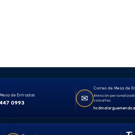
Correo de Mesa de E
Mesa de Entradas
✉
Atención personalizada
consultas.
447 0993
hcdmalarguemendoz