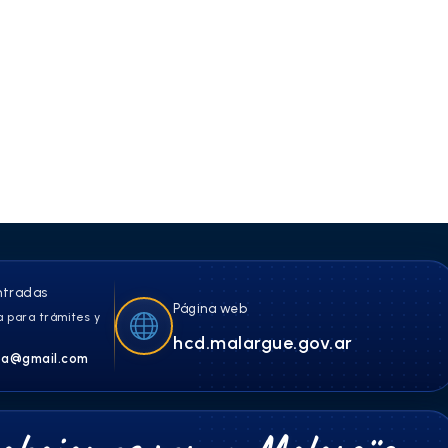
ntradas
Página web
 para trámites y
hcd.malargue.gov.ar
a@gmail.com