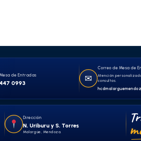
Correo de Mesa de E
Mesa de Entradas
✉
Atención personalizada
consultas.
447 0993
hcdmalarguemendoz
Tr
Dirección
má
N. Uriburu y S. Torres
Malargüe, Mendoza.