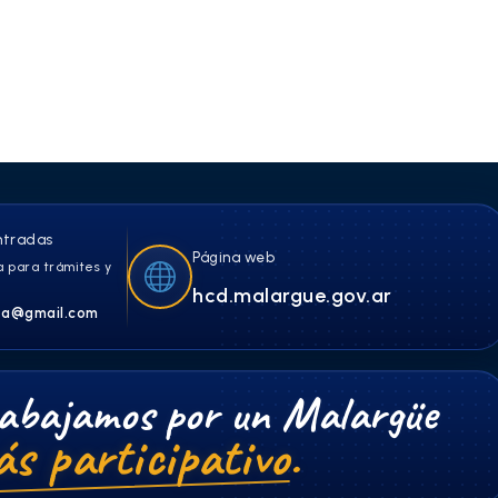
ntradas
Página web
 para trámites y
hcd.malargue.gov.ar
a@gmail.com
abajamos por un Malargüe
s participativo.