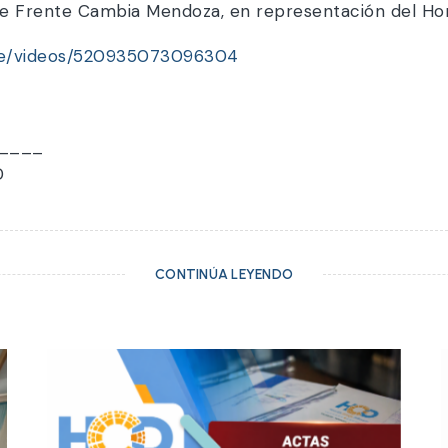
que Frente Cambia Mendoza, en representación del Ho
ue/videos/520935073096304
____
D
CONTINÚA LEYENDO