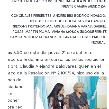
PRESIDIENDO LA SESIÓN: CONCEJAL PAOLA ROJO (BLOQUE
FRENTE CAMBIA MENDOZA)
CONCEJALES PRESENTES: ANDRES RISI, RODRIGO HIDALGO,
(BLOQUE FRENTE DE TODOS), SILVINA CAMIOLO
(RECONSTRUYENDO MALARGÜE), DAIANA VARAS, GABRIEL
ROSAS, MARTIN PALMA, VIVIANA MOSCA (BLOQUE FRENTE
CAMBIA MENDOZA), FRANCISCO PARADA (BLOQUE PARTIDO
FEDERAL)
A las 8:50 de este día jueves 21 de abril en el
marco de la del año en curso, los Ediles recibieron
a la Sra. Claudia Alejandra Baldivares, quien en el
marco de la Resolución Nº 2.109/94, hizo uso de
la
Banca del
Ciudadano
para
exponer
sobre red