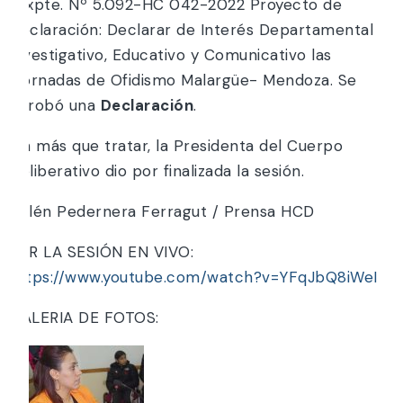
*Expte. Nº 5.092-HC 042-2022 Proyecto de
Declaración: Declarar de Interés Departamental
Investigativo, Educativo y Comunicativo las
“Jornadas de Ofidismo Malargüe- Mendoza. Se
aprobó una
Declaración
.
Sin más que tratar, la Presidenta del Cuerpo
Deliberativo dio por finalizada la sesión.
Belén Pedernera Ferragut / Prensa HCD
VER LA SESIÓN EN VIVO:
https://www.youtube.com/watch?v=YFqJbQ8iWeI
GALERIA DE FOTOS: