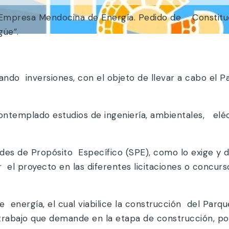
0. Empresa Mendocina de Energía. Pedido de Constit
güe”.
o inversiones, con el objeto de llevar a cabo el P
ontemplado estudios de ingeniería, ambientales, eléc
es de Propósito Específico (SPE), como lo exige y de
 el proyecto en las diferentes licitaciones o concur
e energía, el cual viabilice la construcción del Par
 trabajo que demande en la etapa de construcción, p