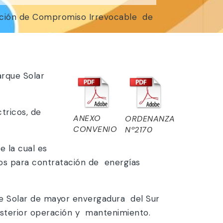
ución de Compromiso Irrevocable de
arque Solar
tricos, de
ANEXO
ORDENANZA
CONVENIO
Nº2170
 la cual es
sos para contratación de energías
que Solar de mayor envergadura del Sur
osterior operación y mantenimiento.