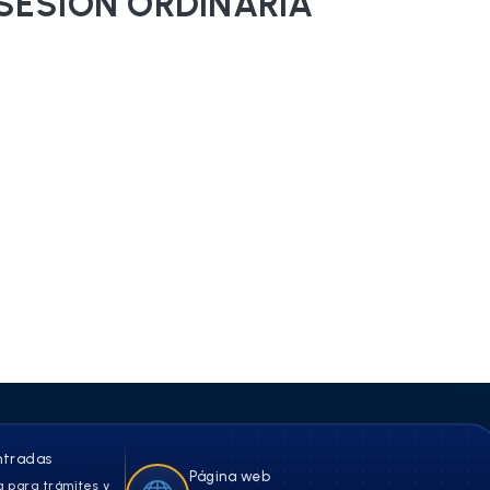
SESION ORDINARIA
ntradas
Página web
 para trámites y