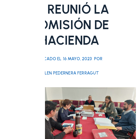
SE REUNIÓ LA
COMISIÓN DE
HACIENDA
PULICADO EL
16 MAYO, 2023
POR
BELEN PEDERNERA FERRAGUT
Por la
mañana
del
martes
16 de
mayo a