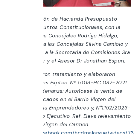
las 9:00
hrs se
reunió la Comisión de Hacienda Presupuesto
Legislación y Asuntos Constitucionales
,
con la
presencia de
Los Concejales Rodrigo Hidalgo,
Francisco Parada las Concejalas Silvina Camiolo y
Paola Rojo junto a la Secretaria de Comisiones Sra
Rosana Scheurer
y el Asesor Dr Jonathan Espuri.
Los mismos dieron tratamiento y elaboraron
Despachos de los Exptes. Nº 5.019-HC 037-2021
Proyecto de Ordenanza: Autorícese la venta de
los terrenos ubicados en el Barrio Virgen del
Carmen y Colonia Emprendedores y, N°1.152/2023-
0 Departamento Ejecutivo. Ref. Eleva relevamiento
cartográfico B° Virgen del Carmen.
(
https://www.facebook.com/hcdmalargue/videos/