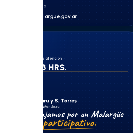
Página web
hcd.malargue.gov.ar
Horario de atención
8 a 13 HRS.
Dirección
N. Uriburu y S. Torres
Malargüe, Mendoza.
Trabajamos por un Malargüe
más participativo.