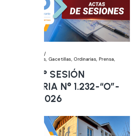
5 agosto, 2026
Acta de Sesiones
Gacetillas
Ordinarias
Prensa
Sesiones
ACTA 19° SESIÓN
ORDINARIA N° 1.232-“O”-
30/07/2.026