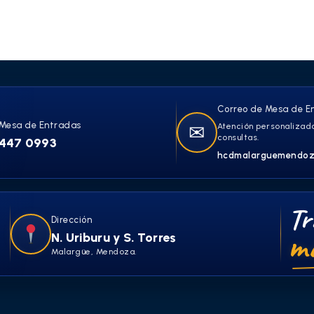
Correo de Mesa de E
Mesa de Entradas
✉
Atención personalizada
consultas.
447 0993
hcdmalarguemendoz
Tr
Dirección
má
N. Uriburu y S. Torres
Malargüe, Mendoza.