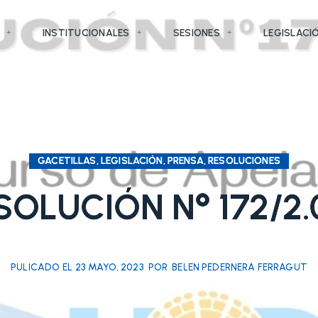
INSTITUCIONALES
SESIONES
LEGISLACI
GACETILLAS, LEGISLACIÓN, PRENSA, RESOLUCIONES
SOLUCIÓN N° 172/2.
PULICADO EL
23 MAYO, 2023
POR
BELEN PEDERNERA FERRAGUT