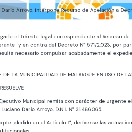
 Darío Arroyo, interpone Recurso de Apelación a Decr
arle el trámite legal correspondiente al Recurso de
rante y en contra del Decreto N° 571/2.023, por part
resulta necesario compulsar acabadamente el expedie
DE LA MUNICIPALIDAD DE MALARGÜE EN USO DE LA
VE
Ejecutivo Municipal remita con carácter de urgente e
Luciano Darío Arroyo, D.N.I. N° 31.486.065.
te. aludido en el Artículo 1°, derívense las actuacio
titucionales.