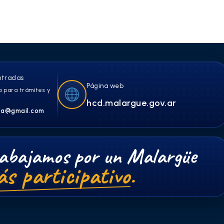
ntradas
Página web
 para trámites y
hcd.malargue.gov.ar
a@gmail.com
abajamos por un Malargüe
s participativo.