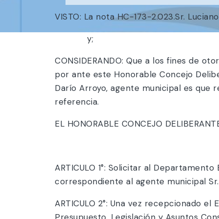
VISTO: La nota HC-173-2.023.Sr. Luciano
y;
CONSIDERANDO: Que a los fines de otorg
por ante este Honorable Concejo Delibe
Darío Arroyo, agente municipal es que 
referencia.
EL HONORABLE CONCEJO DELIBERANTE 
RESUEL
ARTICULO 1°: Solicitar al Departamento 
correspondiente al agente municipal Sr. 
ARTICULO 2°: Una vez recepcionado el Exp
Presupuesto, Legislación y Asuntos Cons