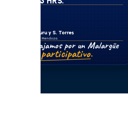
8 a 13 HRS.
Dirección
N. Uriburu y S. Torres
Malargüe, Mendoza.
Trabajamos por un Malargüe
más participativo.