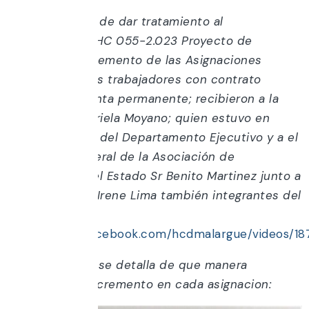
Con el objetivo de dar tratamiento al
Expte.Nº5.281- HC 055-2.023 Proyecto de
Ordenanza: Incremento de las Asignaciones
Familiares de los trabajadores con contrato
municipal y planta permanente; recibieron a la
Contadora Gabriela Moyano; quien estuvo en
representación del Departamento Ejecutivo y a el
Secretario General de la Asociación de
trabajadores del Estado Sr Benito Martinez junto a
Leandro Diaz e Irene Lima también integrantes del
Gremio.
(
https://www.facebook.com/hcdmalargue/videos/1
A continuación se detalla de que manera
impactaría el incremento en cada asignacion: