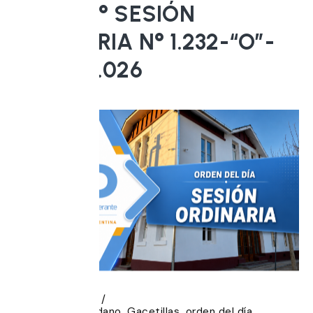
ACTA 19° SESIÓN
ORDINARIA N° 1.232-“O”-
30/07/2.026
5 agosto, 2026
Banca del Ciudadano
Gacetillas
orden del día