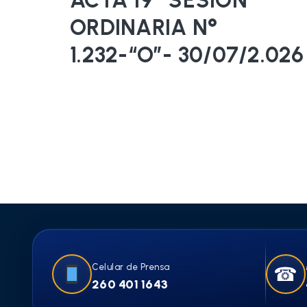
ORDINARIA N°
1.232-“O”- 30/07/2.026
Celular de Prensa
☎
260 401 1643