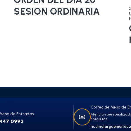
SESION ORDINARIA
Correo de Mesa de E
Mesa de Entradas
✉
Atención personalizada
consultas.
447 0993
hcdmalarguemendoz