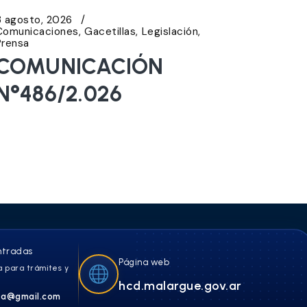
3 agosto, 2026
Comunicaciones
Gacetillas
Legislación
Prensa
COMUNICACIÓN
N°486/2.026
ntradas
Página web
 para trámites y
hcd.malargue.gov.ar
a@gmail.com