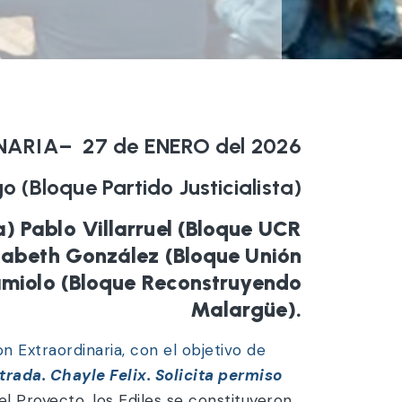
ARIA– 27 de ENERO del 2026
o (Bloque Partido Justicialista)
 Pablo Villarruel (Bloque UCR
lizabeth González (Bloque Unión
amiolo (Bloque Reconstruyendo
Malargüe).
on Extraordinaria, con el objetivo de
trada. Chayle Felix. Solicita permiso
el Proyecto, los Ediles se constituyeron