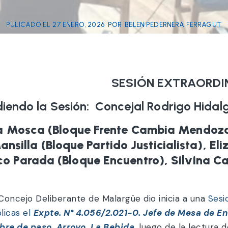
PULICADO EL
27 ENERO, 2026
POR
BELEN PEDERNERA FERRAGUT
SESIÓN EXTRAORDIN
diendo la Sesión: Concejal Rodrigo Hidalg
na Mosca (Bloque Frente Cambia Mendoza)
nsilla (Bloque Partido Justicialista), E
co Parada (Bloque Encuentro), Silvina C
Concejo Deliberante de Malargüe dio inicia a una
Sesi
licas el
Expte. N° 4.056/2.021-0. Jefe de Mesa de En
bre de paso, Arroyo La Bebida
,
luego de la lectura d