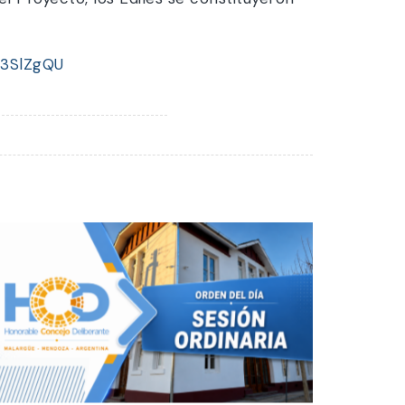
J3SlZgQU