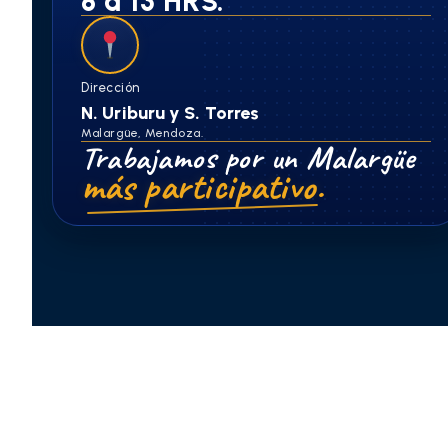
8 a 13 HRS.
Dirección
N. Uriburu y S. Torres
Malargüe, Mendoza.
Trabajamos por un Malargüe
más participativo.