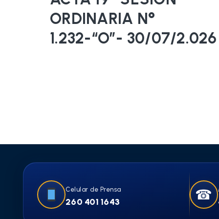
ORDINARIA N°
1.232-“O”- 30/07/2.026
Celular de Prensa
☎
260 401 1643