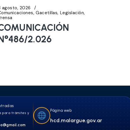
3 agosto, 2026
Comunicaciones
Gacetillas
Legislación
Prensa
COMUNICACIÓN
N°486/2.026
ntradas
Página web
 para trámites y
hcd.malargue.gov.ar
a@gmail.com