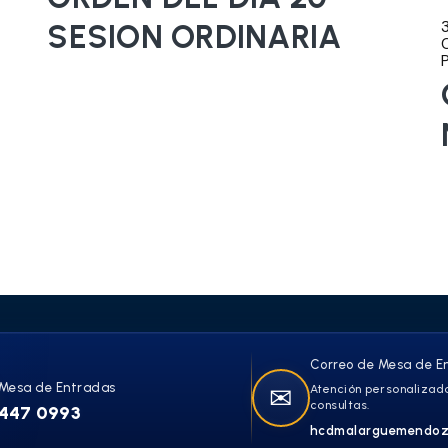
SESION ORDINARIA
Correo de Mesa de E
Mesa de Entradas
✉
Atención personalizada
consultas.
447 0993
hcdmalarguemendoz