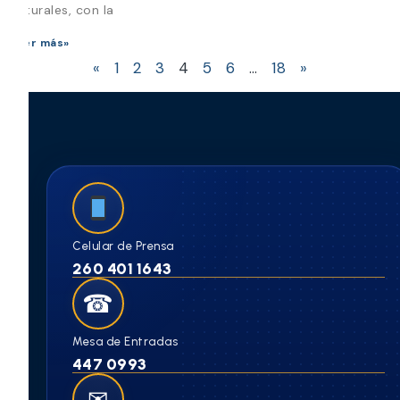
Naturales, con la
Leer más»
«
1
2
3
4
5
6
…
18
»
Celular de Prensa
260 401 1643
☎
Mesa de Entradas
447 0993
✉