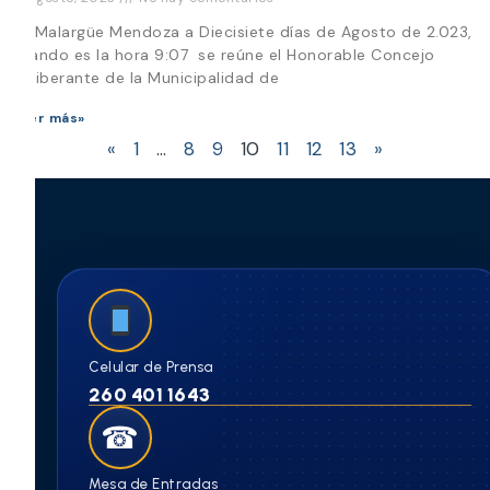
En Malargüe Mendoza a Diecisiete días de Agosto de 2.023,
cuando es la hora 9:07 se reúne el Honorable Concejo
Deliberante de la Municipalidad de
Leer más»
«
1
…
8
9
10
11
12
13
»
Celular de Prensa
260 401 1643
☎
Mesa de Entradas