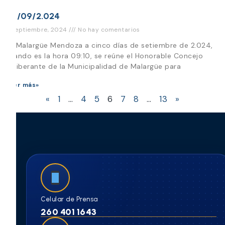
05/09/2.024
11 septiembre, 2024
No hay comentarios
En Malargüe Mendoza a cinco días de setiembre de 2.024,
cuando es la hora 09:10, se reúne el Honorable Concejo
Deliberante de la Municipalidad de Malargüe para
Leer más»
«
1
…
4
5
6
7
8
…
13
»
Celular de Prensa
260 401 1643