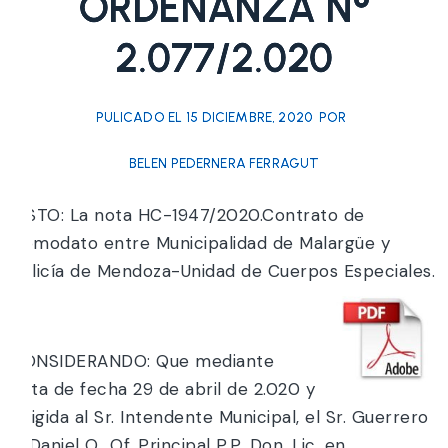
ORDENANZA N°
2.077/2.020
PULICADO EL
15 DICIEMBRE, 2020
POR
BELEN PEDERNERA FERRAGUT
VISTO: La nota HC-1947/2020.Contrato de
Comodato entre Municipalidad de Malargüe y
Policía de Mendoza-Unidad de Cuerpos Especiales.
y;
CONSIDERANDO: Que mediante
nota de fecha 29 de abril de 2.020 y
dirigida al Sr. Intendente Municipal, el Sr. Guerrero
L. Daniel O., Of. Principal P.P. Don. Lic. en