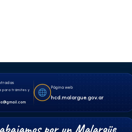
ntradas
Página web
 para trámites y
hcd.malargue.gov.ar
a@gmail.com
abajamos por un Malargüe