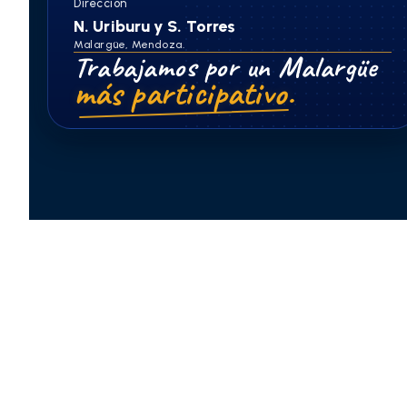
Dirección
N. Uriburu y S. Torres
Malargüe, Mendoza.
Trabajamos por un Malargüe
más participativo.