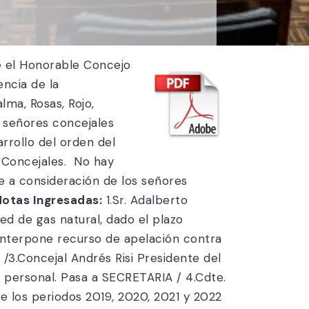
e el Honorable Concejo
encia de la
ma, Rosas, Rojo,
s señores concejales
rrollo del orden del
s Concejales. No hay
ne a consideración de los señores
otas Ingresadas:
1.Sr. Adalberto Hidalgo en representación de Vecinos de Colonia Pehuenche II, solicitan la aprobación de la red de gas natural, dado el plazo otorgado por ECOGAS. Pasa a O.P.T Y R.N / 2.Sr. Ramón Alberto Chaparro, agente municipal interpone recurso de apelación contra Decreto Municipal Nº 1.296/2.023 Suspensión preventiva sin goce de haberes. Pasa a H.P.L.A.C /3.Concejal Andrés Risi Presidente del Honorable Concejo Deliberante informa ausencia del 26 al 30 de Junio, por razones de índole personal. Pasa a SECRETARIA / 4.Cdte. Pcpal. Marcelo Daniel Soler Jefe de Escuadrón 29 Malargüe, solicita condonación de deudas de los periodos 2019, 2020, 2021 y 2022 de los inmuebles de Gendarmería Nacional según detalle. Pasa a H.P.L.A.C. /5.Sra. Claudia Cristina Aranibar, solicita reunión con la Comisión de Educación, Higiene, Moralidad, Acción Social y Cultura, a fin de exponer situación personal de salud y vivienda. Pasa a E.H.M.A.S Y C /6.Sra. Luciana Villegas, Directora de Ambiente, solicita información respecto a estado de situación del Proyecto Programa de separación y recolección diferenciada de residuos. Pasa a O.P.T Y R.N / 7.Sr. Agustín José Alcorta Director de Acceso al suelo Urbano del Mtrio. De Desarrollo Social, eleva respuesta a Resolución Nº 545/2023 en relación a Colonia Hípica y su inclusión en barrios populares. Pasa a H.P.L.A.C. / 8.Departamento Ejecutivo, eleva acuerdo conciliatorio de carácter extrajudicial s/Autos Nº 3839 caratulados Municipalidad de Malargüe c/Andrada Marcelo José p/Reivindicación para consideración. PASA A H.P.L.A.C. / 9.Directivos de Escuela Nº 8-443 Prof. Héctor Alfredo Cubo, solicita se autorice visita de alumnos de 1º, 2º y 3º grado, para el próximo día 07 de Julio. / 10.Sra. Viviana Castro Secretaria Política de Bloque Frente Cambia Mendoza, informa ausencia de la Concejal Daiana Varas Castro por razones de salud./ Pasa a SECRETARIA . Seguidamente se da lectura a la nota mediante la cual desde el Bloque Frente Cambia Mendoza informan las razones de ausencia de la concejal Viviana Mosca. / e) Consideración de los temas que serán incluidos en el punto Asuntos Varios y puesta a consideración de mociones de tratamientos sobre tablas de diversos expedientes. Cuando es la hora 10:10 el concejal Hidalgo solicita un cuarto intermedio que es aprobado. / A las 10:20 se reanuda la Sesión. / Solicita la palabra el concejal HIDALGO quien expresa , para solicitar que se desafecte el despacho del Expte 5288 –HC 055-2023 Correspondiente a la Comisión investigadora , a la Comisión de Investigación con respecto al Programa Enlace. Amerita la urgencia el tema de que debemos como siempre decimos, llevar tranquilidad y transparencia a todos los vecinos , entendemos que si sigue pasando el tiempo y no damos curso a este tema a la justicia , puede llegar a haber adulteración o algún tipo de maltrato con los expedientes y la documentación en sí. / Se pone a consideración la moción y es aprobada. // Luego en uso de la palabra el concejal PARADA quien solicita también la desafectación y su posterior tratamiento sobre tablas sobre el Expte. N° 5.298-HC-055-2023 Proyecto de Resolución: Declarar de Interés Departamental la conferencia sobre El Ataque del Porta Aviones Inglés “HMS INVENCIBLE” .Bueno la urgencia es porque nos llegó a los bloques , notas de invitación a esta conferencia que tiene que ver con los héroes de Malvinas con los testimonios vivos que gracias a Dios aún quedan de la guerra en el Atlántico Sur, y que se va a realizar el próximo miércoles , entonces para llegar con una correspondiente declaración de acuerdo a los tiempos pido el tratamiento sobre tablas en el día de hoy. / Se pone a consideración la moción del concejal Parada y es aprobada.// f) Proyectos de los Señores Concejales: 1.Expte.N°5.294-HC 056-2.023 Proyecto de Ordenanza: Normativa de protección regulación y puntos de control a conductores de vehículos 4 x 4 motociclistas tipo enduro o todo terreno y actividades de turismo aventura (off road) (BLOQUE FRENTE DE TODOS) Autores: Concejales Rodrigo Hidalgo y Andrés Risi / En uso de la palabra el concejal HIDALGO manifiesta , para pedir que solo se lea el articulado este es un proyecto que nace de algunas reuniones que hemos venido realizando con la gente de turismo y con personas de la zona rural, por otro tema puntual también el tema de cabalgatas donde en esas reuniones surge la problemática que están teniendo también con respecto a los vehículos 4 x 4 y el turismo que se realiza, en ese aspecto, viene a tratar de reglamentar y ordenar un poco toda esta actividad , proteger el medioambiente, por supuesto, así que bueno, que se lea el articulado y que pase a la comisión de Obras Públicas. / Por Secretaría se da lectura al articulado.. El concejal PALMA mociona que pase a la comisión de Hacienda en virtud que tiene que escuchando atentamente en los distintos hitos vamos a tener que construir puntos de control y eso afectará partidas presupuestarias por ende que pase a las dos comisiones. Pasa a O.P.T Y R.N y H.P.L.A.C. // 2.Expte.Nº5.295- HC 056-2.023 Proyecto de Ordenanza: Imponer el nombre María Mercedes Girelli a la cancha de Hockey de Césped Sintético en el predio del Polideportivo Municipal. (BLOQUE RECONSTRUYENDO MALARGÜE) Autora: Concejal Silvina Camiolo. Solicita la palabra la concejal ROJO y manifiesta que en función de que no está presente justamente la autora del proyecto, para también solicitar el acompañamiento del mismo con mi firma y hacer mención a esta destacable docente, que bueno, lamentablemente partió hace muy poquito tiempo, por una enfermedad que la tuvo que controlar durante varios años. En referencia a su persona , a Mercedes, en cuanto me parece un excelente proyecto, esto de que las canchas de Hockey del polideportivo lleven su nombre, ya que fue una de las docentes , profesora de Educación Física, que prácticamente en el año 2008, o 2009 , ella comienza con la actividad de hockey en el Departamento de Malargüe y es la que justamente impulsa el llevar a cabo , este deporte en niños, tanto niñas como niños, y también de ahí surgen los diferentes clubes que actualmente tenemos en el Departamento de Malargüe. Comienza con los equipos de mami hockey, de ahí se van sumando e incorporándose y viéndose las diferentes alternativas que se van dando en esta instancia deportiva, en los diferentes clubes del departamento y también ella quiso por diferentes proyectos que presentó a Dirección Gral de Escuelas por ejemplo de que también se enseñara y fuera como una práctica mas así como son las otras practicas deportivas como vóley, básquet, hándbol , atletismo, que también se incorporara a la curricula ya sea de escuelas primarias como secundarias, también el hockey como un deporte más , una disciplina deportiva más en las instituciones educativas, no se pudo llevar a cabo no se concretó, pero fue lógicamente ella un semillero de varios jóvenes, en particular de mujeres, que tuvieron la posibilidad de llevar a cabo esta actividad y que bueno justamente han sido reconocidas, en los distintos ámbitos a nivel provincial y nacional, y bueno creo que justamente merece un justo reconocimiento en que las canchas de hockey de nuestro poli, lleven el nombre de Mercedes. Así que acompañar este proyecto con mi firma , considero que debe enviarse a la comisión de Hacienda. Se da lectura a la parte resolutiva del proyecto, por Secretaría. // Seguidamente la concejal ROJO solicita una moción de reconsideración que es aprobada. Es para mocionar que el proyecto pase a la comisión de E.H.M.A.S. Y C / / 3.Expte. N°5.296-HC 056-2.023 Proyecto de Resolución: Solicitar reparación, reemplazo e instalación de alumbrado público en diversas arterias de Colonia Pehuenche I y II y Colonia Emprendedores.(INTERBLOQUE FRENTE CAMBIA MENDOZA-CUIDEMOS MALARGÜE) Autores: Concejales Daiana Varas Castro y Silvia Correa. . La concejal CORREA expresa , simplemente no es necesario que se lea el articulado, porque este es un proyecto que viene a ampliar, algo que ya se había presentado dentro del Concejo, para ampliar el sector y el pedido de luminarias para los barrios de la zona sur del Departamento. / Solicito que pase a la comisión de Obras y no es necesaria la lectura. / El concejal PALMA solicita acompañar con su firma, ya que recuerdo que se han hecho algunos convenios con algunos otros departamentos donde recibimos luminarias que quedaba en desuso en otros departamentos y vinieron hasta Malargüe creo que es importante que podamos utilizar esto, para darle soluciones en primeras necesidades a los vecinos así que voy a acompañar con la firma, y solicitar que esa luminaria sea utilizada en ese sector. Pasa a O.P.T Y R.N / 4.Expte.N°5.297-HC 056-2.023 Proyecto de Ordenanza: Implementar el Programa Social de entrega de Módulos Alimentarios aptos para personas con Diabetes. (BLOQUE FRENTE CAMBIA MENDOZA) Autores. Concejales Viviana Mosca y Paola Rojo. . La concejal ROJO manifiesta, este proyecto básicamente trata de una necesidad que mantiene una parte de nuestra población, y en este caso por los datos que nosotros hemos relevado de la dirección de Acción Social de la Municipalidad de Malargüe, son alrededor de veinte y veinticinco personas, las que deberían digamos disponer de este tipo de módulos, son los conocidos habitualmente como los bolsones alimentarios, que existe el programa digamos del bolsón común de alimento en el que habitualmente las personas sanas pueden en este caso consumir, también está la ayuda para aquellos que tienen el tema de celiaquía, pero no ha sido contemplado dentro de estos programas para aquellas personas que sufren esta enfermedad, con el asesoramiento de una nutricionista justamente se incorporó cuales serían los alimentos que este bolsón debería poseer para lógicamente abordad las necesidades básicas, de una persona con diabetes. En la fundamentación está bastante explic