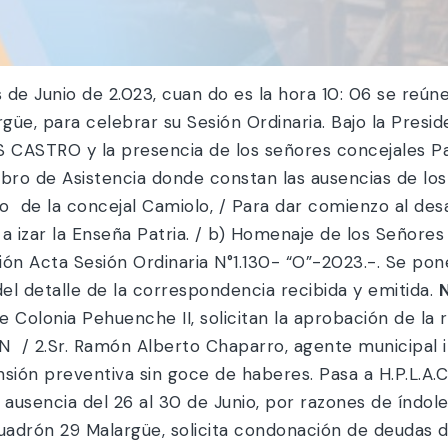
de Junio de 2.023, cuan do es la hora 10: 06 se reún
güe, para celebrar su Sesión Ordinaria. Bajo la Presid
 CASTRO y la presencia de los señores concejales Pal
Libro de Asistencia donde constan las ausencias de lo
co de la concejal Camiolo, / Para dar comienzo al desa
EA a izar la Enseña Patria. / b) Homenaje de los Señore
ación Acta Sesión Ordinaria N°1.130- “O”-2023.-. Se po
del detalle de la correspondencia recibida y emitida.
N