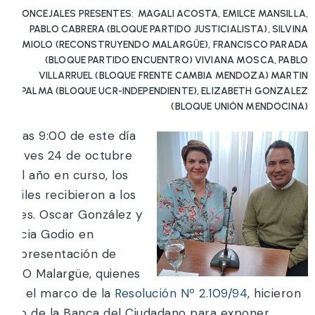
CONCEJALES PRESENTES: MAGALI ACOSTA, EMILCE MANSILLA,
PABLO CABRERA (BLOQUE PARTIDO JUSTICIALISTA), SILVINA
CAMIOLO (RECONSTRUYENDO MALARGÜE), FRANCISCO PARADA
(BLOQUE PARTIDO ENCUENTRO) VIVIANA MOSCA, PABLO
VILLARRUEL (BLOQUE FRENTE CAMBIA MENDOZA) MARTIN
PALMA (BLOQUE UCR-INDEPENDIENTE), ELIZABETH GONZALEZ
(BLOQUE UNIÓN MENDOCINA)
A las 9:00 de este día
jueves 24 de octubre
del año en curso, los
Ediles recibieron a los
Sres. Oscar González y
Lucia Godio en
representación de
PRO Malargüe, quienes
en el marco de la
Resolución Nº 2.109/94
, hicieron
uso de la Banca del Ciudadano para exponer