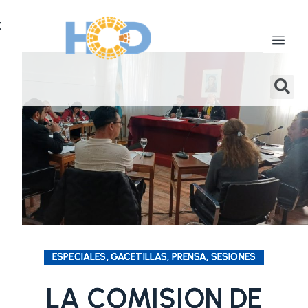
X
ESPECIALES, GACETILLAS, PRENSA, SESIONES
LA COMISION DE