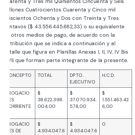
Cuarenta y Tres mil Quinientos Cincuenta y Seis
millones Cuatrocientos Cuarenta y Cinco mil
Seiscientos Ochenta y Dos con Treinta y Tres
centavos ($ 43.556.445.682,33) o su equivalente
en otros medios de pago, de acuerdo con la
distribución que se indica a continuación y al
detalle que figura en Planillas Anexas I, II, IV, IV Bis
y VII que forman parte integrante de la presente.
CONCEPTO
TOTAL
DPTO.
H.C.D.
EJECUTIVO
EROGACIO
$
$
$
NES
38.622.398.
37.070.934.
1.551.463.42
CORRIENTE
004,00
578,00
6,00
S
EROGACIO
$
$
0
NES DE
4.934.047.6
4.934.047.6