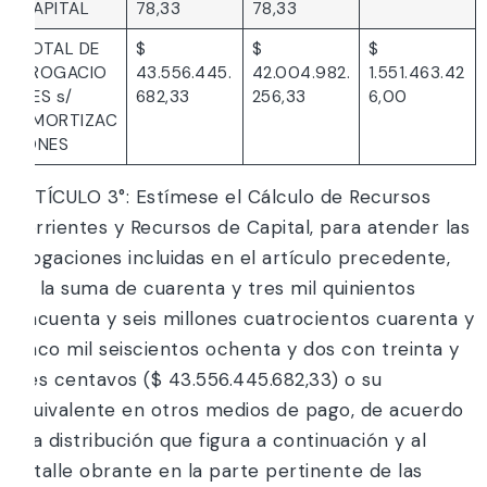
CAPITAL
78,33
78,33
TOTAL DE
$
$
$
EROGACIO
43.556.445.
42.004.982.
1.551.463.42
NES s/
682,33
256,33
6,00
AMORTIZAC
IONES
ARTÍCULO 3°: Estímese el Cálculo de Recursos
Corrientes y Recursos de Capital, para atender las
erogaciones incluidas en el artículo precedente,
en la suma de cuarenta y tres mil quinientos
cincuenta y seis millones cuatrocientos cuarenta y
cinco mil seiscientos ochenta y dos con treinta y
tres centavos ($ 43.556.445.682,33) o su
equivalente en otros medios de pago, de acuerdo
a la distribución que figura a continuación y al
detalle obrante en la parte pertinente de las