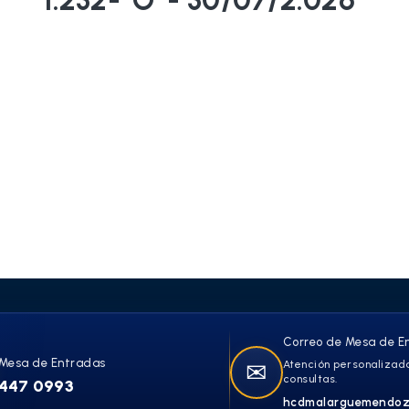
Correo de Mesa de E
Mesa de Entradas
✉
Atención personalizada
consultas.
447 0993
hcdmalarguemendoz