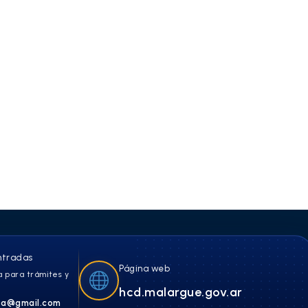
ntradas
Página web
 para trámites y
hcd.malargue.gov.ar
a@gmail.com