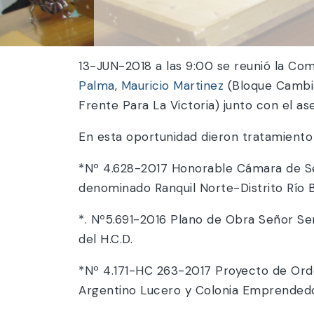
13-JUN-2018 a las 9:00 se reunió la Com
Palma
,
Mauricio Martinez
(Bloque Cambia
Frente Para La Victoria) junto con el a
En esta oportunidad dieron tratamiento 
*Nº 4.628-2017 Honorable Cámara de Se
denominado Ranquil Norte-Distrito Río 
*. Nº5.691-2016 Plano de Obra Señor Se
del H.C.D.
*Nº 4.171-HC 263-2017 Proyecto de Orde
Argentino Lucero y Colonia Emprended