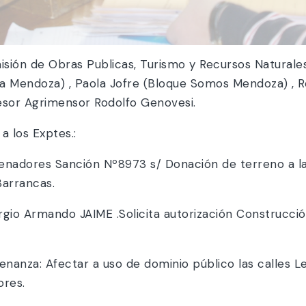
isión de Obras Publicas, Turismo y Recursos Naturales
 Mendoza) , Paola Jofre (Bloque Somos Mendoza) , Rod
sesor Agrimensor Rodolfo Genovesi.
a los Exptes.:
nadores Sanción Nº8973 s/ Donación de terreno a l
Barrancas.
rgio Armando JAIME .Solicita autorización Construcci
nanza: Afectar a uso de dominio público las calles 
ores.