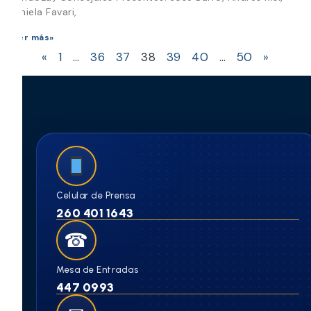
Daniela Favari,
Leer más»
«
1
…
36
37
38
39
40
…
50
»
Celular de Prensa
260 401 1643
☎
Mesa de Entradas
447 0993