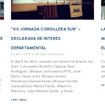
“XV JORNADA CORDILLERA SUR” –
L
DE
DECLARADA DE INTERÉS
M
DEPARTAMENTAL
E
23 abril, 2019
No hay comentarios
16
El día 11 de Abril, reunidos en Sesión Ordinaria, los
Co
Sres. Concejales Rodolfo Cabeza, Raul
de
Rodríguez (Bloque Justicialista FPV), Jose
mu
Barro, Paola Jofre (Bloque Somos
di
l
Mendoza) Daniela Favari (Bloque Partido
1-
Le
Justicialista) Martin Palma , Mauricio
a
Martinez, Juan Manuel Ojeda y Paola
Leer más»