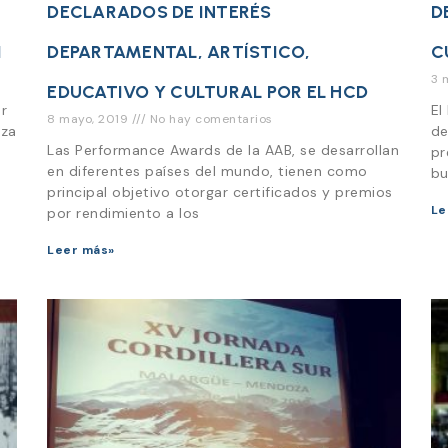
DECLARADOS DE INTERÉS
D
I
DEPARTAMENTAL, ARTÍSTICO,
C
3 
EDUCATIVO Y CULTURAL POR EL HCD
r
El
8 mayo, 2019
No hay comentarios
nza
de
Las Performance Awards de la AAB, se desarrollan
,
pr
en diferentes países del mundo, tienen como
bu
principal objetivo otorgar certificados y premios
Le
por rendimiento a los
Leer más»