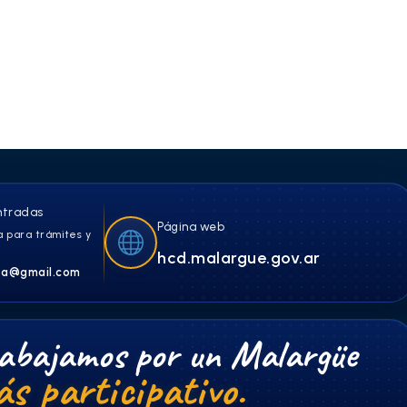
ntradas
Página web
 para trámites y
hcd.malargue.gov.ar
a@gmail.com
abajamos por un Malargüe
s participativo.