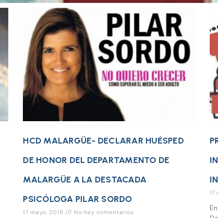
HCD MALARGÜE- DECLARAR HUÉSPED
P
DE HONOR DEL DEPARTAMENTO DE
I
MALARGÜE A LA DESTACADA
I
17
PSICÓLOGA PILAR SORDO
n
En
17 mayo, 2019
No hay comentarios