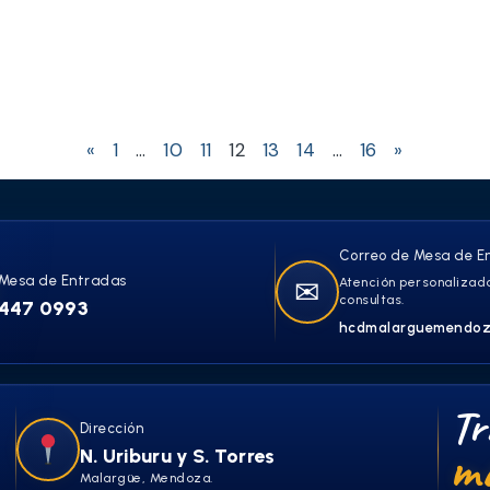
«
1
…
10
11
12
13
14
…
16
»
Correo de Mesa de E
Mesa de Entradas
✉
Atención personalizada
consultas.
447 0993
hcdmalarguemendoz
Tr
Dirección
má
N. Uriburu y S. Torres
Malargüe, Mendoza.