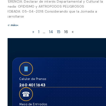
REFERENCIA: Declarar de interés Departamental y Cultural la
Jornada: OFIDISMO y ARTROPODOS PELIGROSOS
APROBADA: 05-04-2018 Considerando que la Jornada a
desarrollarse
Leer más»
«
1
…
14
15
16
»
Celular de Prensa
260 401 1643
☎
Mesa de Entradas