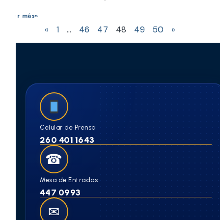
Leer más»
«
1
…
46
47
48
49
50
»
Celular de Prensa
260 401 1643
☎
Mesa de Entradas
447 0993
✉