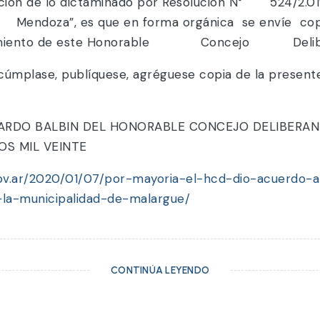
ción de lo dictaminado por Resolución N° 524/2.019
Mendoza”, es que en forma orgánica se envíe c
onocimiento de este Honorable Concejo Delib
cúmplase, publíquese, agréguese copia de la present
ICARDO BALBIN DEL HONORABLE CONCEJO DELIBERAN
OS MIL VEINTE
gov.ar/2020/01/07/por-mayoria-el-hcd-dio-acuerdo-
-la-municipalidad-de-malargue/
CONTINÚA LEYENDO