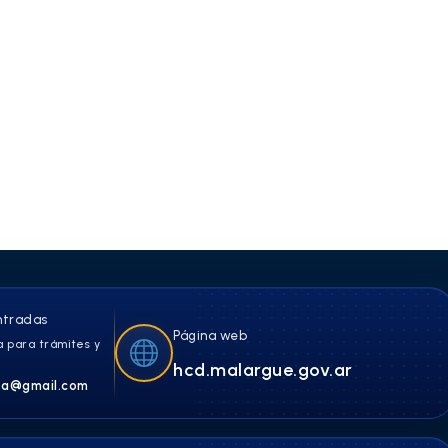
ntradas
Página web
 para trámites y
hcd.malargue.gov.ar
a@gmail.com