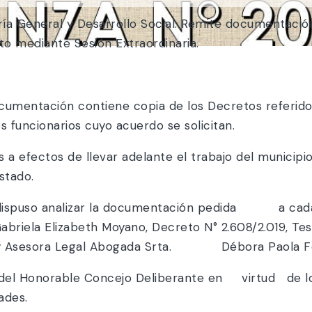
ría General y Desarrollo Social. Remite documentació
to mediante Sesión Extraordinaria.
entación contiene copia de los Decretos referidos
os funcionarios cuyo acuerdo se solicitan.
a efectos de llevar adelante el trabajo del municipio,
stado.
 dispuso analizar la documentación pedida a cada 
riela Elizabeth Moyano, Decreto N° 2.608/2.019,
19 y Asesora Legal Abogada Srta. Débora Paola Fer
del Honorable Concejo Deliberante en virtud de lo di
des.