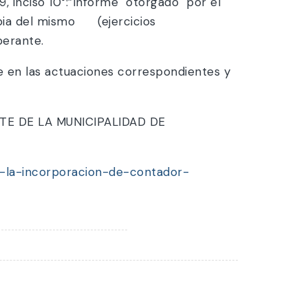
, inciso 10°:”Informe otorgado por el
opia del mismo (ejercicios
erante.
e en las actuaciones correspondientes y
TE DE LA MUNICIPALIDAD DE
a-la-incorporacion-de-contador-