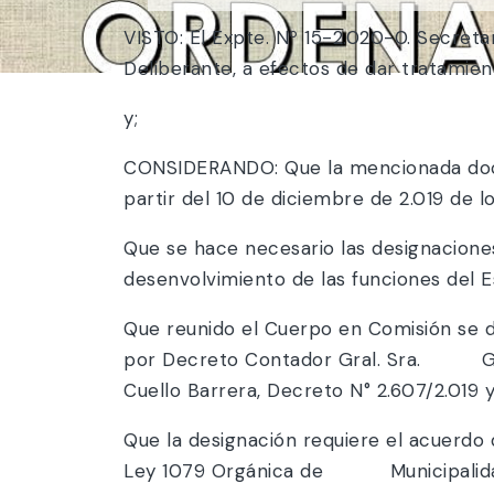
VISTO: El Expte. Nº 15-2.020-0. Secreta
Deliberante, a efectos de dar tratamien
y;
CONSIDERANDO: Que la mencionada docum
partir del 10 de diciembre de 2.019 de l
Que se hace necesario las designaciones 
desenvolvimiento de las funciones del E
Que reunido el Cuerpo en Comisión se
por Decreto Contador Gral. Sra. Gab
Cuello Barrera, Decreto N° 2.607/2.0
Que la designación requiere el acuerdo 
Ley 1079 Orgánica de Municipalida