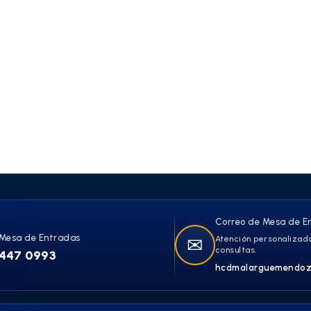
Correo de Mesa de E
Mesa de Entradas
✉
Atención personalizada
consultas.
447 0993
hcdmalarguemendoz