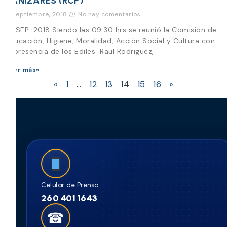
CAÑIZARES (RCP)
17 septiembre, 2018
No hay comentarios
17-SEP-2018 Siendo las 09:30 hrs se reunió la Comisión de
Educación, Higiene, Moralidad, Acción Social y Cultura con
la presencia de los Ediles Raul Rodriguez,
Leer más»
«
1
…
12
13
14
15
16
»
Celular de Prensa
260 401 1643
☎