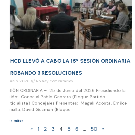
EL HCD LLEVÓ A CABO LA 15° SESIÓN ORDINARIA
APROBANDO 3 RESOLUCIONES
25 junio, 2026
No hay comentarios
SESIÓN ORDINARIA – 25 de Junio del 2026 Presidiendo la
Sesión: Concejal Pablo Cabrera (Bloque Partido
Justicialista) Concejales Presentes: Magali Acosta, Emilce
Mansilla, David Guzman (Bloque
Leer más»
«
1
2
3
4
5
6
…
50
»