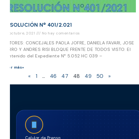
RESOLUCIÓN N° 401/2.021
22 octubre, 2021
No hay comentarios
AUTORES: CONCEJALES PAOLA JOFRE, DANIELA FAVARI, JOSE
BARRO Y ANDRES RISI BLOQUE FRENTE DE TODOS VISTO: El
contenido del Expediente N° 5.052 HC 039 –
Leer más»
«
1
…
46
47
48
49
50
»
Celular de Prensa