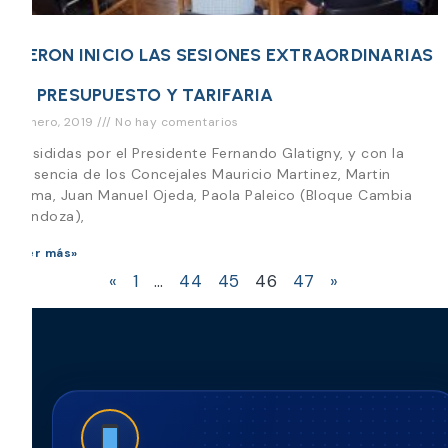
DIERON INICIO LAS SESIONES EXTRAORDINARIAS
DE PRESUPUESTO Y TARIFARIA
4 enero, 2019
No hay comentarios
Presididas por el Presidente Fernando Glatigny, y con la
presencia de los Concejales Mauricio Martinez, Martin
Palma, Juan Manuel Ojeda, Paola Paleico (Bloque Cambia
Mendoza),
Leer más»
«
1
…
44
45
46
47
»