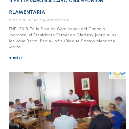
EDILES LLEVARON A CABO UNA REUNION
PARLAMENTARIA
17 enero, 2019
No hay comentarios
17-ENE-2019 En la Sala de Comisones del Concejo
Deliberante, el Presidente Fernando Glatigny junto a los
Ediles Jose Barro, Paola Jofre (Bloque Somos Mendoza
)Rodolfo
Leer más»